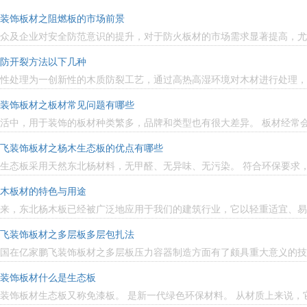
装饰板材之阻燃板的市场前景
众及企业对安全防范意识的提升，对于防火板材的市场需求显著提高，尤其
防开裂方法以下几种
性处理为一创新性的木质防裂工艺，通过高热高湿环境对木材进行处理，可
装饰板材之板材常见问题有哪些
活中，用于装饰的板材种类繁多，品牌和类型也有很大差异。 板材经常会出
飞装饰板材之杨木生态板的优点有哪些
生态板采用天然东北杨材料，无甲醛、无异味、无污染。 符合环保要求，对
木板材的特色与用途
来，东北杨木板已经被广泛地应用于我们的建筑行业，它以轻重适宜、易于
飞装饰板材之多层板多层包扎法
国在亿家鹏飞装饰板材之多层板压力容器制造方面有了颇具重大意义的技术
装饰板材什么是生态板
装饰板材生态板又称免漆板。 是新一代绿色环保材料。 从材质上来说，它的