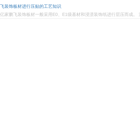
飞装饰板材进行压贴的工艺知识
亿家鹏飞装饰板材一般采用E0、E1级基材和浸渍装饰纸进行层压而成。 游离