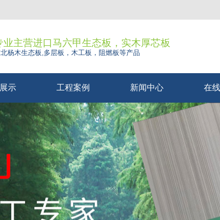
专业主营进口马六甲生态板，实木厚芯板
东北杨木生态板,多层板，木工板，阻燃板等产品
展示
工程案例
新闻中心
在
生态板
厂容厂貌
公司新闻
在
厚芯板
行业新闻
木生态板
常见问题
层板
工板
燃板