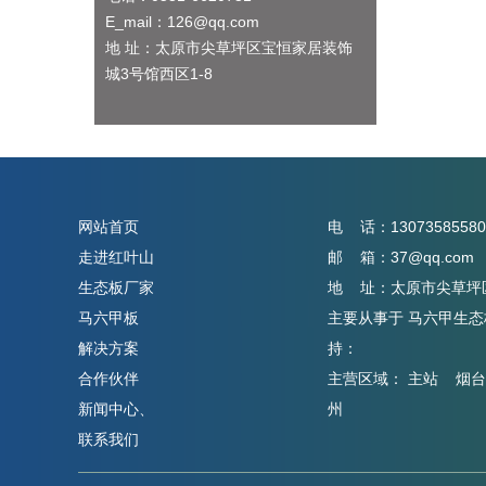
E_mail：126@qq.com
地 址：太原市尖草坪区宝恒家居装饰
城3号馆西区1-8
网站首页
电 话：13073585580
走进红叶山
邮 箱：37@qq.com
生态板厂家
地 址：太原市尖草坪区
马六甲板
主要从事于
马六甲生态
解决方案
持：
合作伙伴
主营区域：
主站
烟台
新闻中心、
州
联系我们