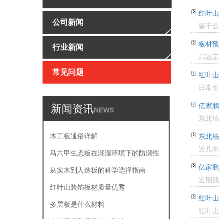
红叶山
公司新闻
鉴于公
板材预
行业新闻
高温定
常见问题
红叶山
日常生
亿家鹏
新闻资讯
NEWS
东北杨
木工板通俗详解
东北杨
近几年
马六甲生态板在潮湿环境下的防潮性
亿家鹏
能表现
从实木到人造板的科学选择指南
近期我
红叶山装饰板材质量优秀
红叶山
多层板是什么材料
红叶山