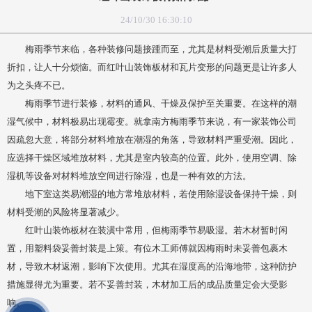
24/10/30 16:30:10
梅雨季节来临，各种装修问题接踵而至，尤其是材料受潮后质量大打
折扣，让人十分烦恼。而红叶山装饰板材和瓦片变形的问题更是让许多人
为之头疼不已。
梅雨季节进行装修，材料的通风、干燥及保护至关重要。在这样的潮
湿气候中，材料极易出现霉变。就拿南方梅雨季节来说，有一家装饰公司
因疏忽大意，将部分材料堆放在潮湿的角落，导致材料严重受潮。因此，
应选择干燥区域堆放材料，尤其是室内较高的位置。此外，使用空调、除
湿机等设备对材料堆放空间进行除湿，也是一种有效的方法。
地下室这类易潮湿的地方常堆放材料，若使用除湿设备保持干燥，则
材料受潮的风险将显著减少。
红叶山装饰板材在装潢中常用，但梅雨季节易吸湿。若木材暂时闲
置，用塑料袋妥善封装是上策。有位木工师傅就因梅雨时未妥善包裹木
材，导致木材返潮，影响下次使用。尤其在湿度高的沿海地带，这种防护
措施显得尤为重要。若不妥善封装，木材加工后的成品质量定会大受影
响。