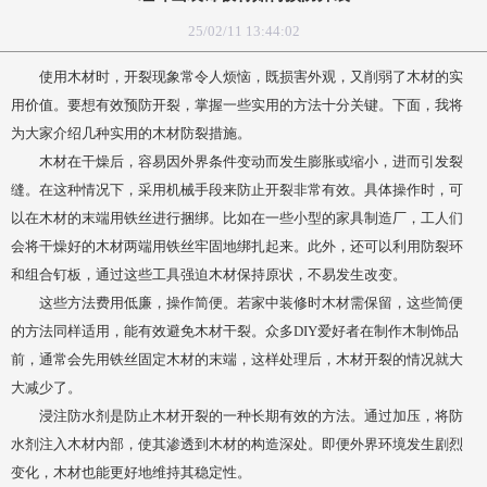
25/02/11 13:44:02
使用木材时，开裂现象常令人烦恼，既损害外观，又削弱了木材的实
用价值。要想有效预防开裂，掌握一些实用的方法十分关键。下面，我将
为大家介绍几种实用的木材防裂措施。
木材在干燥后，容易因外界条件变动而发生膨胀或缩小，进而引发裂
缝。在这种情况下，采用机械手段来防止开裂非常有效。具体操作时，可
以在木材的末端用铁丝进行捆绑。比如在一些小型的家具制造厂，工人们
会将干燥好的木材两端用铁丝牢固地绑扎起来。此外，还可以利用防裂环
和组合钉板，通过这些工具强迫木材保持原状，不易发生改变。
这些方法费用低廉，操作简便。若家中装修时木材需保留，这些简便
的方法同样适用，能有效避免木材干裂。众多DIY爱好者在制作木制饰品
前，通常会先用铁丝固定木材的末端，这样处理后，木材开裂的情况就大
大减少了。
浸注防水剂是防止木材开裂的一种长期有效的方法。通过加压，将防
水剂注入木材内部，使其渗透到木材的构造深处。即便外界环境发生剧烈
变化，木材也能更好地维持其稳定性。