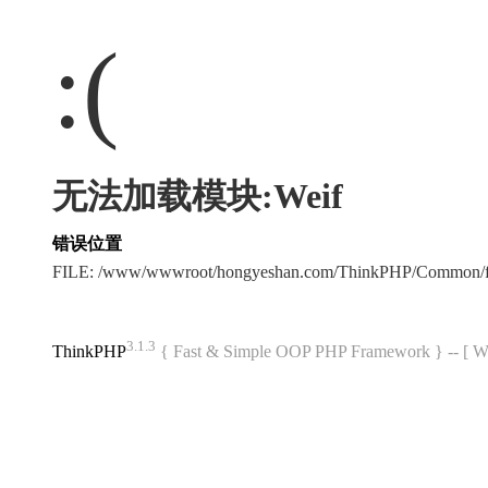
:(
无法加载模块:Weif
错误位置
FILE: /www/wwwroot/hongyeshan.com/ThinkPHP/Common/f
3.1.3
ThinkPHP
{ Fast & Simple OOP PHP Framework } -- 