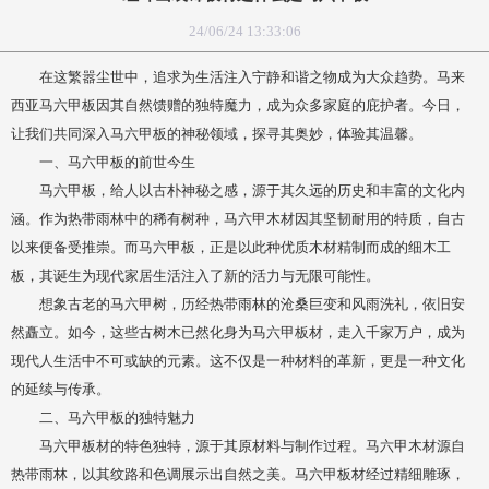
24/06/24 13:33:06
在这繁嚣尘世中，追求为生活注入宁静和谐之物成为大众趋势。马来
西亚马六甲板因其自然馈赠的独特魔力，成为众多家庭的庇护者。今日，
让我们共同深入马六甲板的神秘领域，探寻其奥妙，体验其温馨。
一、马六甲板的前世今生
马六甲板，给人以古朴神秘之感，源于其久远的历史和丰富的文化内
涵。作为热带雨林中的稀有树种，马六甲木材因其坚韧耐用的特质，自古
以来便备受推崇。而马六甲板，正是以此种优质木材精制而成的细木工
板，其诞生为现代家居生活注入了新的活力与无限可能性。
想象古老的马六甲树，历经热带雨林的沧桑巨变和风雨洗礼，依旧安
然矗立。如今，这些古树木已然化身为马六甲板材，走入千家万户，成为
现代人生活中不可或缺的元素。这不仅是一种材料的革新，更是一种文化
的延续与传承。
二、马六甲板的独特魅力
马六甲板材的特色独特，源于其原材料与制作过程。马六甲木材源自
热带雨林，以其纹路和色调展示出自然之美。马六甲板材经过精细雕琢，