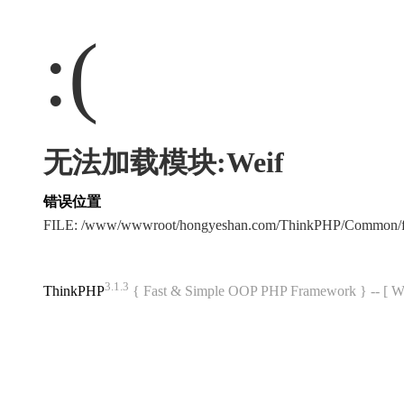
:(
无法加载模块:Weif
错误位置
FILE: /www/wwwroot/hongyeshan.com/ThinkPHP/Common/f
3.1.3
ThinkPHP
{ Fast & Simple OOP PHP Framework } -- 